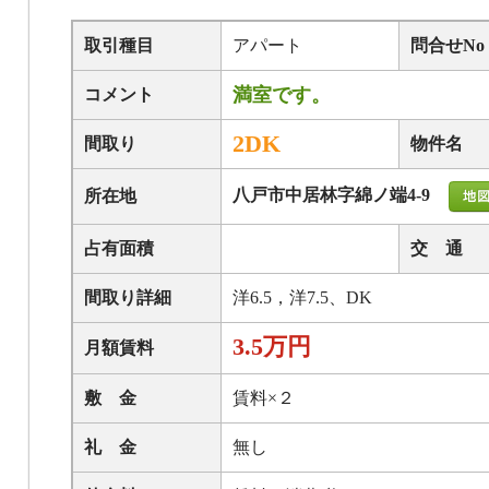
取引種目
アパート
問合せNo
満室です。
コメント
2DK
間取り
物件名
八戸市中居林字綿ノ端4-9
所在地
占有面積
交 通
間取り詳細
洋6.5，洋7.5、DK
3.5万円
月額賃料
敷 金
賃料×２
礼 金
無し