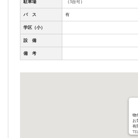
駐車場
（3台可）
バ ス
有
学区（小）
設 備
備 考