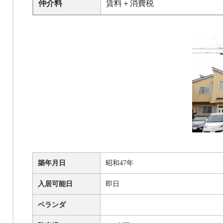
仲介料
賃料＋消費税
築年月日
昭和47年
入居可能日
即日
ベランダ