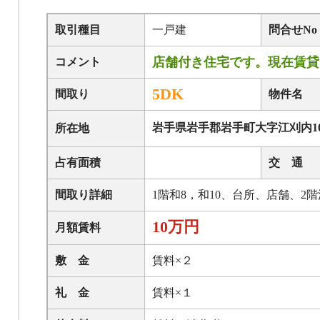
取引種目
一戸建
問合せNo
店舗付き住宅です。現在賃貸
コメント
5DK
間取り
物件名
岩手県岩手郡岩手町大字江刈内10
所在地
占有面積
交 通
間取り詳細
1階和8，和10、台所、店舗、2階
10万円
月額賃料
敷 金
賃料×２
礼 金
賃料×１