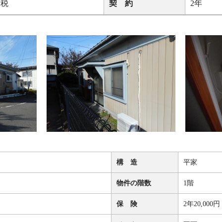
費税
契 約
2年
構 造
平家
物件の階数
1階
保 険
2年20,000円