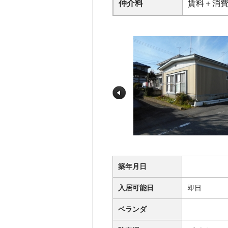
仲介料
賃料＋消
築年月日
入居可能日
即日
ベランダ