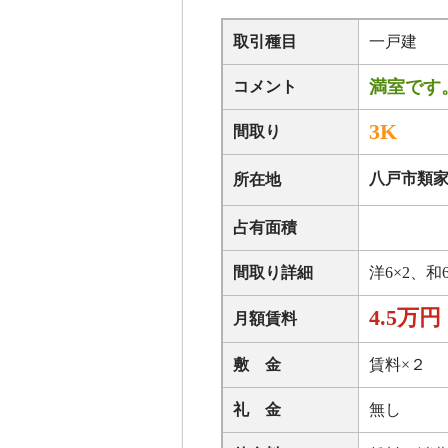
取引種目
一戸建
満室です
コメント
3K
間取り
八戸市類家2
所在地
占有面積
間取り詳細
洋6×2、和
4.5万円
月額賃料
敷 金
賃料×２
礼 金
無し