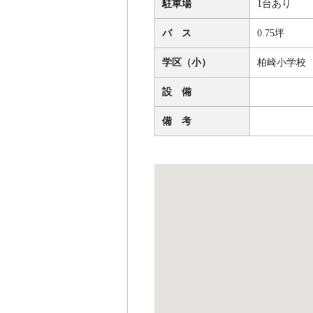
駐車場
1台あり
バ ス
0.75坪
学区（小）
柏崎小学校
設 備
備 考