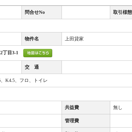
問合せNo
取引様態
。
物件名
上田貸家
丁目3-1
交 通
6、K4.5、フロ、トイレ
共益費
無し
管理費